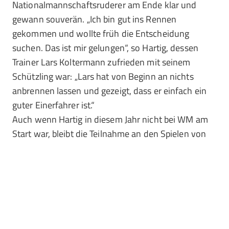
Nationalmannschafts­ruderer am Ende klar und
gewann souverän. „Ich bin gut ins Rennen
gekommen und wollte früh die Entscheidung
suchen. Das ist mir gelungen“, so Hartig, dessen
Trainer Lars Koltermann zufrieden mit seinem
Schützling war: „Lars hat von Beginn an nichts
anbrennen lassen und gezeigt, dass er einfach ein
guter Einerfahrer ist.“
Auch wenn Hartig in diesem Jahr nicht bei WM am
Start war, bleibt die Teilnahme an den Spielen von
Tokio das Ziel. „Lars muss nun die richtigen
Schlüsse aus dem Auswahl­verfahren in diesem Jahr
ziehen. Angesichts des Systems in Deutschland, das
sehr stark die physische Leistungs­fähigkeit, aber
kaum die ruder­technischen Fähigkeiten der Ruderer
berücksichtigt, muss das Ziel für ihn sein, auf dem